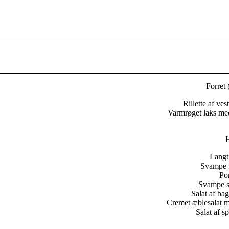
Forret 
Rillette af ves
Varmrøget laks med
H
Langti
Svampe f
Po
Svampe sa
Salat af ba
Cremet æblesalat m
Salat af s