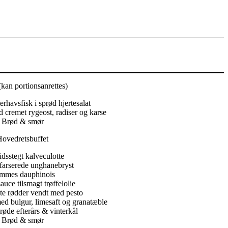
(kan portionsanrettes)
terhavsfisk i sprød hjertesalat
 cremet rygeost, radiser og karse
Brød & smør
ovedretsbuffet
dsstegt kalveculotte
arserede unghanebryst
mmes dauphinois
uce tilsmagt trøffelolie
gte rødder vendt med pesto
ed bulgur, limesaft og granatæble
prøde efterårs & vinterkål
Brød & smør