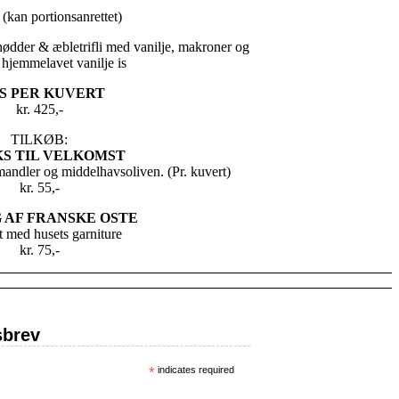
 (kan portionsanrettet)
ødder & æbletrifli med vanilje, makroner og
 hjemmelavet vanilje is
S PER KUVERT
kr. 425,-
TILKØB:
S TIL VELKOMST
mandler og middelhavsoliven. (Pr. kuvert)
kr. 55,-
 AF FRANSKE OSTE
t med husets garniture
kr. 75,-
sbrev
*
indicates required