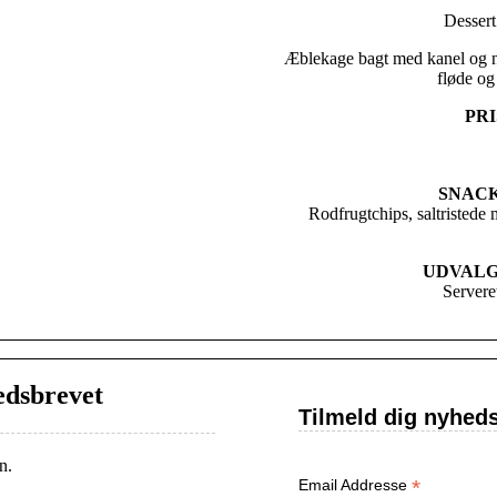
Dessert
Æblekage bagt med kanel og n
fløde og
PRI
SNACK
Rodfrugtchips, saltristede 
UDVALG
Servere
edsbrevet
Tilmeld dig nyhed
n.
*
Email Addresse