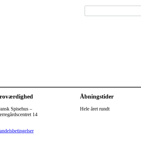
roværdighed
Åbningstider
ransk Spisehus –
Hele året rundt
rregårdscentret 14
ndelsbetingelser