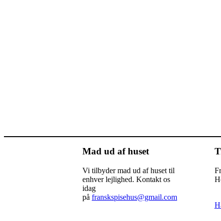
Mad ud af huset
T
Vi tilbyder mad ud af huset til
F
enhver lejlighed. Kontakt os
He
idag
på
franskspisehus@gmail.com
Ha