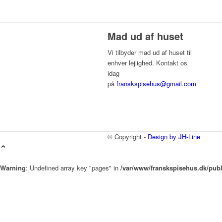
Mad ud af huset
Vi tilbyder mad ud af huset til
enhver lejlighed. Kontakt os
idag
på
franskspisehus@gmail.com
© Copyright -
Design by JH-Line
Warning
: Undefined array key "pages" in
/var/www/franskspisehus.dk/pub