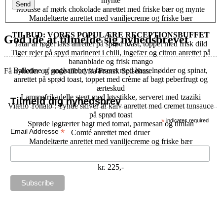
mynte
Mousse af mørk chokolade anrettet med friske bær og mynte
Mandeltærte anrettet med vaniljecreme og friske bær
TILBUD: VORES POPULÆRE RECEPTIONSBUFFET
God ide at tilmelde sig nyhedsbrevet
Tatar af røget laks anrettet på sprød toast, toppet med frisk dild
Tiger rejer på spyd marineret i chili, ingefær og citron anrettet på
bananblade og frisk mango
Ballotine af unghanebryst farseret med hasselnødder og spinat,
Få nyheder og gode tilbud fra Fransk Spisehus.
anrettet på sprød toast, toppet med crème af bagt peberfrugt og
ærteskud
Lammefrikadelle stegt med løvstikke, serveret med tzaziki
Tilmeld dig nyhedsbrev
Vitello Tonato : Tynde skiver af kalv anrettet med cremet tunsauce
på sprød toast
*
indicates required
Sprøde løgtærter bagt med tomat, parmesan og timian
*
Email Addresse
Comté anrettet med druer
Mandeltærte anrettet med vaniljecreme og friske bær
PRIS PR. PERSON
kr. 225,-